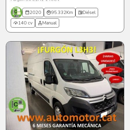
2020
95.332Km
Diésel
140 cv
Manual