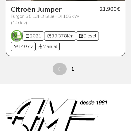
Citroën Jumper
21.900€
Furgon 35 L3H3 BlueHDI 103KW
(140cv)
2021
39.378Km
Diésel
140 cv
Manual
1